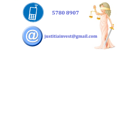
JUHATUSE LIIKME ÕIGUSED, KOHUSTUSED, VASTUTUS
MAKSEKÄSU KIIRMENETLUSEST
JUHATUSE TÖÖ PRAKTILINE KORRALDAMINE
KORTERIOMANIKE ÜLDKOOSOLEK
OTSUSE VASTUVÕTMINE KIRJALIKULT
ÜLDKOOSOLEKU OTSUSE VAIDLUSTAMINE
VÕLGNIKUD KORTERIÜHISTUS
KORTERIÜHISTU PÕHIKIRI
KORTERIOMANIKU TEABEÕIGUS
SUNDVÕÕRANDAMISNÕUE
ANDMEKAITSEST KORTERIÜHISTUS
ÜMBEREHITUSED. VASTUTUS KAHJU TEKITAMISEL
PARKIMISE KORRALDAMINE
KODUKORD, KASUTUSKORD, ERIKASUTUSÕIGUS